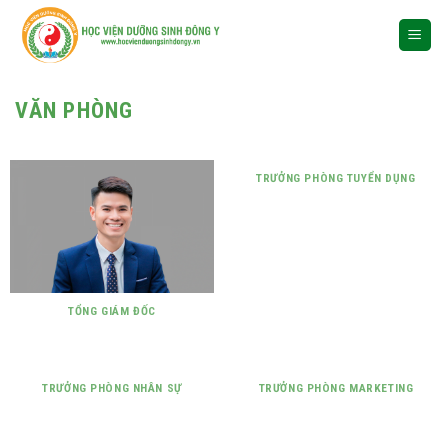
Skip
to
content
VĂN PHÒNG
TRƯỞNG PHÒNG TUYỂN DỤNG
TỔNG GIÁM ĐỐC
TRƯỞNG PHÒNG NHÂN SỰ
TRƯỞNG PHÒNG MARKETING