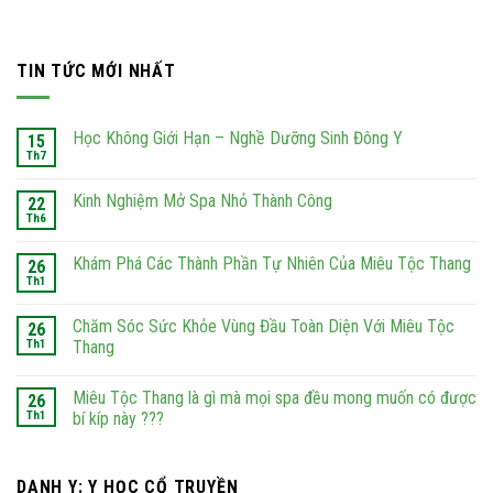
TIN TỨC MỚI NHẤT
Học Không Giới Hạn – Nghề Dưỡng Sinh Đông Y
15
Th7
Kinh Nghiệm Mở Spa Nhỏ Thành Công
22
Th6
Khám Phá Các Thành Phần Tự Nhiên Của Miêu Tộc Thang
26
Th1
Chăm Sóc Sức Khỏe Vùng Đầu Toàn Diện Với Miêu Tộc
26
Th1
Thang
Miêu Tộc Thang là gì mà mọi spa đều mong muốn có được
26
Th1
bí kíp này ???
DANH Y: Y HỌC CỔ TRUYỀN