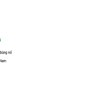
ũ
 bùng nổ
Hoa Đà
 Nam
,
Hoa Đà, tự Nguyên Hóa, lại có tên Phu, sống
..
vào thời Tam Quốc. Ông là người nước Bái
(nay... xem thêm +... xem thêm +