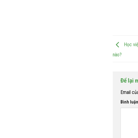
Học việ
nào?
Để lại 
Email củ
Bình luậ