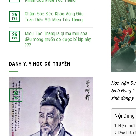
Chăm Sóc Sức Khỏe Vùng Đầu
26
Th1
Toàn Diện Với Miêu Tộc Thang
Miêu Tộc Thang là gì mà mọi spa
26
Th1
đều mong muốn có được bí kíp này
???
DANH Y: Y HỌC CỔ TRUYỀN
Học Viện Dư
Sinh Đông Y
02
02
sinh đông y.
Th3
Th3
Nội Dung 
Hiệu Trưở
Phó Hiệu 