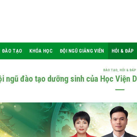
ĐÀO TẠO
KHÓA HỌC
ĐỘI NGŨ GIẢNG VIÊN
HỎI & ĐÁP
ĐÀO TẠO
,
HỎI & ĐÁP
ội ngũ đào tạo dưỡng sinh của Học Viện 