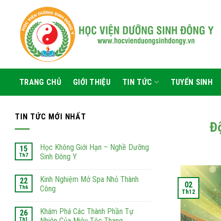
Skip
to
content
TRANG CHỦ
GIỚI THIỆU
TIN TỨC
TUYỂN SINH
TIN TỨC MỚI NHẤT
Đ
Học Không Giới Hạn – Nghề Dưỡng
15
Th7
Sinh Đông Y
Kinh Nghiệm Mở Spa Nhỏ Thành
22
02
Th6
Công
Th12
Khám Phá Các Thành Phần Tự
26
Th1
Nhiên Của Miêu Tộc Thang