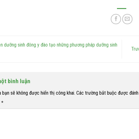
n dưỡng sinh đông y đào tạo những phương pháp dưỡng sinh
Trư
một bình luận
a bạn sẽ không được hiển thị công khai.
Các trường bắt buộc được đán
n
*