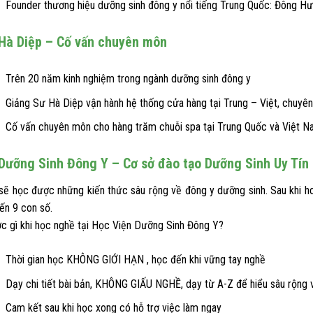
Founder thương hiệu dưỡng sinh đông y nổi tiếng Trung Quốc: Đông Hư
Hà Diệp – Cố vấn chuyên môn
Trên 20 năm kinh nghiệm trong ngành dưỡng sinh đông y
Giảng Sư Hà Diệp vận hành hệ thống cửa hàng tại Trung – Việt, chuyê
Cố vấn chuyên môn cho hàng trăm chuỗi spa tại Trung Quốc và Việt 
Dưỡng Sinh Đông Y – Cơ sở đào tạo Dưỡng Sinh Uy Tín
 sẽ học được những kiến thức sâu rộng về đông y dưỡng sinh. Sau khi h
ến 9 con số.
c gì khi học nghề tại Học Viện Dưỡng Sinh Đông Y?
Thời gian học KHÔNG GIỚI HẠN , học đến khi vững tay nghề
Dạy chi tiết bài bản, KHÔNG GIẤU NGHỀ, dạy từ A-Z để hiểu sâu rộng 
Cam kết sau khi học xong có hỗ trợ việc làm ngay