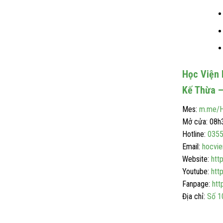
Học Viện
Kế Thừa –
Mes:
m.me/H
Mở cửa: 08h3
Hotline:
0355
Email:
hocvi
Website:
htt
Youtube:
htt
Fanpage:
htt
Địa chỉ:
Số 1