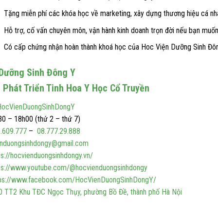
Tặng miễn phí các khóa học về marketing, xây dựng thương hiệu cá nh
Hỗ trợ, cố vấn chuyên môn, vận hành kinh doanh trọn đời nếu bạn muốn
Có cấp chứng nhận hoàn thành khoá học của Hoc Viện Dưỡng Sinh Đông
 Dưỡng Sinh Đông Y
 Phát Triển Tinh Hoa Y Học Cổ Truyền
ocVienDuongSinhDongY
0 – 18h00 (thứ 2 – thứ 7)
.609.777
–
08.777.29.888
enduongsinhdongy@gmail.com
ps://hocvienduongsinhdongy.vn/
ps://www.youtube.com/@hocvienduongsinhdongy
ps://www.facebook.com/HocVienDuongSinhDongY/
0 TT2 Khu TĐC Ngọc Thụy, phường Bồ Đề, thành phố Hà Nội