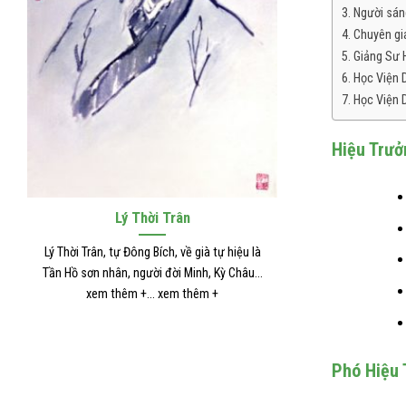
Người sán
Chuyên gi
Giảng Sư 
Học Viện 
Học Viện 
Hiệu Trưở
Trương Trọng Cảnh
Hải T
Tên là Cơ, người đời Đông Hán, quận Nam
Hải Thượng Lãn Ô
Dương (nay là Hà Nam, Nam Dương). Ông là
tên thường là Lê
tác giả... xem thêm +... xem thêm +
xem thê
Phó Hiệu 