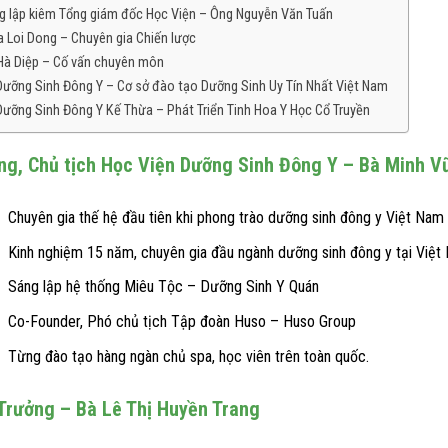
g lập kiêm Tổng giám đốc Học Viện – Ông Nguyễn Văn Tuấn
a Loi Dong – Chuyên gia Chiến lược
Hà Diệp – Cố vấn chuyên môn
Dưỡng Sinh Đông Y – Cơ sở đào tạo Dưỡng Sinh Uy Tín Nhất Việt Nam
Dưỡng Sinh Đông Y Kế Thừa – Phát Triển Tinh Hoa Y Học Cổ Truyền
ng, Chủ tịch Học Viện Dưỡng Sinh Đông Y – Bà Minh V
Chuyên gia thế hệ đầu tiên khi phong trào dưỡng sinh đông y Việt Nam
hượng Lãn Ông
Tuệ Tĩnh
Kinh nghiệm 15 năm, chuyên gia đầu ngành dưỡng sinh đông y tại Việt
ng tên húy là Lê Hữu Trác
Tên thật là Nguyễn Bá Tĩnh, hiệu Huệ Tĩnh
Sáng lập hệ thống Miêu Tộc – Dưỡng Sinh Y Quán
 Hữu Chẩn, là một đại y...
sau này khi đi tu, lấy pháp hiệu là Tuệ Tĩnh..
Co-Founder, Phó chủ tịch Tập đoàn Huso – Huso Group
m +... xem thêm +
xem thêm +... xem thêm +
Từng đào tạo hàng ngàn chủ spa, học viên trên toàn quốc.
Trưởng – Bà Lê Thị Huyền Trang