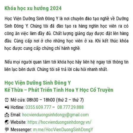
Khóa học xu hướng 2024
Học Viện Dưỡng Sinh Đông Y là nơi chuyên đào tạo nghề về Dưỡng
Sinh Đông Y. Chúng tôi đã đào tạo ra hàng nghìn học viên ra có
công ăn việc làm đầy đủ. Chất lượng giảng dạy được đặt lên hàng
đầu. Cùng cấp nơi ở cho những học viên ở xa. Khi kết thúc khóa
học được cung cấp chứng chỉ hành nghề.
Nếu mọi người quan tâm tới khóa học hãy liên hệ ngay tới thông tin
liên lạc bên dưới. Chúng tôi sẽ trả lời câu hỏi nhanh nhất.
Học Viện Dưỡng Sinh Đông Y
Kế Thừa – Phát Triển Tinh Hoa Y Học Cổ Truyền
⏰
Mở cửa: 08h30 – 18h00 (thứ 2 – thứ 7)
📲
Hotline:
0355.609.777
–
08.777.29.888
📩
Email:
hocvienduongsinhdongy@gmail.com
🌏
Website:
https://hocvienduongsinhdongy.vn/
💬
Messenger:
m.me/HocVienDuongSinhDongY