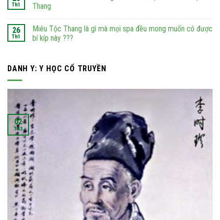
Th1
Thang
Miêu Tộc Thang là gì mà mọi spa đều mong muốn có được
26
Th1
bí kíp này ???
DANH Y: Y HỌC CỔ TRUYỀN
02
Th3