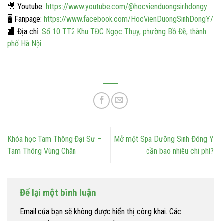
🎥
Youtube:
https://www.youtube.com/@hocvienduongsinhdongy
🖥️
Fanpage:
https://www.facebook.com/HocVienDuongSinhDongY/
🏬
Địa chỉ:
Số 10 TT2 Khu TĐC Ngọc Thụy, phường Bồ Đề, thành
phố Hà Nội
Khóa học Tam Thông Đại Sư –
Mở một Spa Dưỡng Sinh Đông Y
Tam Thông Vùng Chân
cần bao nhiêu chi phí?
Để lại một bình luận
Email của bạn sẽ không được hiển thị công khai.
Các