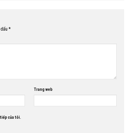
h dấu
*
Trang web
tiếp của tôi.