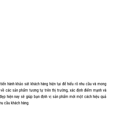
Hoa Đà
,
Hoa Đà, tự Nguyên Hóa, lại có tên Phu, sống
..
vào thời Tam Quốc. Ông là người nước Bái
(nay... xem thêm +... xem thêm +
 tiến hành khảo sát khách hàng hiện tại để hiểu rõ nhu cầu và mong
t về các sản phẩm tương tự trên thị trường, xác định điểm mạnh và
đẹp hiện nay sẽ giúp bạn định vị sản phẩm mới một cách hiệu quả
nhu cầu khách hàng.