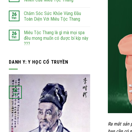
Chăm Sóc Sức Khỏe Vùng Đầu
26
Th1
Toàn Diện Với Miêu Tộc Thang
Miêu Tộc Thang là gì mà mọi spa
26
Th1
đều mong muốn có được bí kíp này
???
DANH Y: Y HỌC CỔ TRUYỀN
02
02
Th3
Th3
Ra mắt sản p
bạn cần có m