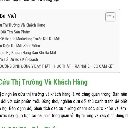
Bài Viết
u Thị Trường Và Khách Hàng
à Đặt Tên Sản Phẩm
Kế Hoạch Marketing Trước Khi Ra Mắt
ự Kiện Ra Mắt Sản Phẩm
uan Hệ Khách Hàng Sau Khi Ra Mắt
Và Tối Ưu Hóa Kế Hoạch
 DƯỠNG SINH ĐÔNG Y DẠY THẬT – HỌC THẬT – RA NGHỀ – CÓ CAM KẾT
hượng Lãn Ông
Tuệ Tĩnh
ng tên húy là Lê Hữu Trác
Tên thật là Nguyễn Bá Tĩnh, hiệu Huệ Tĩnh
Cứu Thị Trường Và Khách Hàng
 Hữu Chẩn, là một đại y...
sau này khi đi tu, lấy pháp hiệu là Tuệ Tĩnh..
m +... xem thêm +
xem thêm +... xem thêm +
iệc nghiên cứu thị trường và khách hàng là vô cùng quan trọng. Bạn nên
đối với sản phẩm mới. Đồng thời, nghiên cứu đối thủ cạnh tranh để biế
 họ. Bên cạnh đó, phân tích các xu hướng chăm sóc sức khỏe và làm 
ước này giúp bạn có cái nhìn tổng quan về thị trường và xác định đúng 