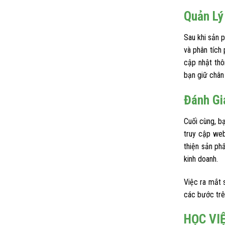
Quản Lý
Sau khi sản p
và phân tích
cập nhật thô
bạn giữ chân
Đánh Gi
Cuối cùng, b
truy cập web
thiện sản ph
kinh doanh.
Việc ra mắt 
các bước trê
HỌC VI