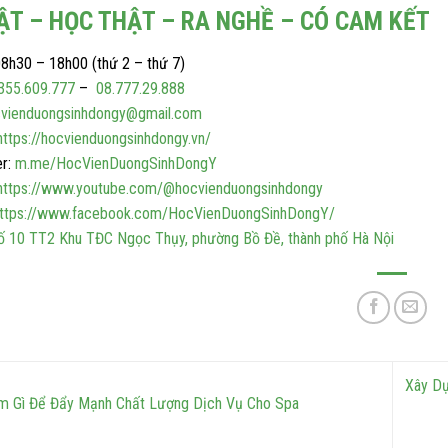
ẬT – HỌC THẬT – RA NGHỀ – CÓ CAM KẾT
8h30 – 18h00 (thứ 2 – thứ 7)
355.609.777
–
08.777.29.888
vienduongsinhdongy@gmail.com
https://hocvienduongsinhdongy.vn/
r:
m.me/HocVienDuongSinhDongY
https://www.youtube.com/@hocvienduongsinhdongy
ttps://www.facebook.com/HocVienDuongSinhDongY/
ố 10 TT2 Khu TĐC Ngọc Thụy, phường Bồ Đề, thành phố Hà Nội
Xây Dự
 Gì Để Đẩy Mạnh Chất Lượng Dịch Vụ Cho Spa