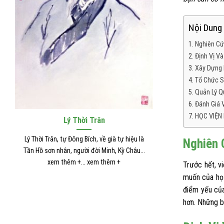
Nội Dung 
Nghiên Cứ
Định Vị V
Xây Dựng 
Tổ Chức S
Quản Lý Q
Đánh Giá 
HỌC VIỆN
Trương Trọng Cảnh
Hải T
Tên là Cơ, người đời Đông Hán, quận Nam
Hải Thượng Lãn Ô
Nghiên 
Dương (nay là Hà Nam, Nam Dương). Ông là
tên thường là Lê
tác giả... xem thêm +... xem thêm +
xem thê
Trước hết, v
muốn của họ 
điểm yếu của
hơn. Những b