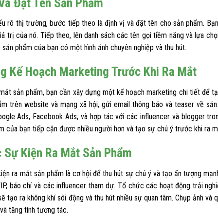
 Và Đặt Tên Sản Phẩm
iểu rõ thị trường, bước tiếp theo là định vị và đặt tên cho sản phẩm. B
iá trị của nó. Tiếp theo, lên danh sách các tên gọi tiềm năng và lựa ch
p sản phẩm của bạn có một hình ảnh chuyên nghiệp và thu hút.
g Kế Hoạch Marketing Trước Khi Ra Mắt
 mắt sản phẩm, bạn cần xây dựng một kế hoạch marketing chi tiết để tạ
ẩm trên website và mạng xã hội, gửi email thông báo và teaser về sả
oogle Ads, Facebook Ads, và hợp tác với các influencer và blogger t
m của bạn tiếp cận được nhiều người hơn và tạo sự chú ý trước khi ra m
 Sự Kiện Ra Mắt Sản Phẩm
iện ra mắt sản phẩm là cơ hội để thu hút sự chú ý và tạo ấn tượng mạnh 
IP, báo chí và các influencer tham dự. Tổ chức các hoạt động trải ng
ẽ tạo ra không khí sôi động và thu hút nhiều sự quan tâm. Chụp ảnh và q
 và tăng tính tương tác.