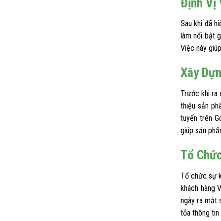
Định Vị
Sau khi đã h
làm nổi bật g
Việc này giú
Xây Dựn
Trước khi ra
thiệu sản ph
tuyến trên G
giúp sản phẩ
Tổ Chức
Tổ chức sự k
khách hàng V
ngày ra mắt s
tỏa thông tin