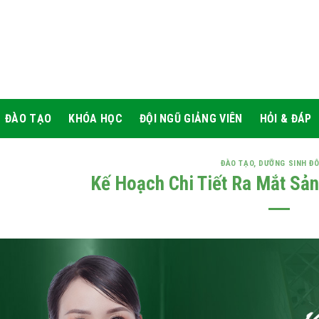
ĐÀO TẠO
KHÓA HỌC
ĐỘI NGŨ GIẢNG VIÊN
HỎI & ĐÁP
ĐÀO TẠO
,
DƯỠNG SINH ĐÔ
Kế Hoạch Chi Tiết Ra Mắt Sả