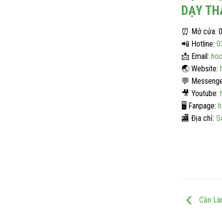
DẠY TH
⏰
Mở cửa: 0
📲
Hotline:
0
📩
Email:
hoc
🌏
Website:
💬
Messenge
🎥
Youtube:
🖥️
Fanpage:
h
🏬
Địa chỉ:
S
Cần Làm