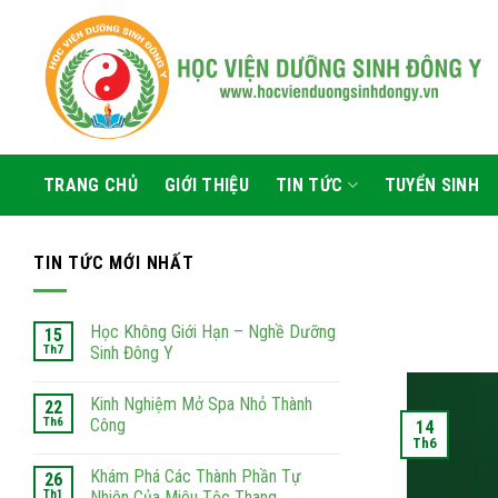
Skip
to
content
TRANG CHỦ
GIỚI THIỆU
TIN TỨC
TUYỂN SINH
TIN TỨC MỚI NHẤT
Học Không Giới Hạn – Nghề Dưỡng
15
Th7
Sinh Đông Y
Kinh Nghiệm Mở Spa Nhỏ Thành
22
Th6
Công
14
Th6
Khám Phá Các Thành Phần Tự
26
Th1
Nhiên Của Miêu Tộc Thang