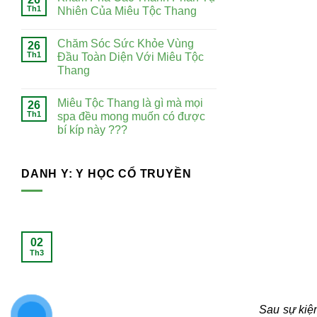
Chăm Sóc Sức Khỏe Vùng Đầu
26
Th1
Toàn Diện Với Miêu Tộc Thang
Miêu Tộc Thang là gì mà mọi spa
26
Th1
đều mong muốn có được bí kíp này
???
DANH Y: Y HỌC CỔ TRUYỀN
02
02
Th3
Th3
Sau sự kiện 
viết này hã