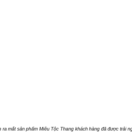
02
Th3
ra mắt sản phẩm Miêu Tộc Thang khách hàng đã được trải nghiệm sản
y xem khách hàng đã cảm nhận như thế nào nhé.