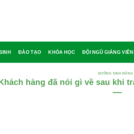
ĐÀO TẠO
KHÓA HỌC
ĐỘI NGŨ GIẢNG VIÊN
HỎI & ĐÁP
DƯỠNG SINH ĐÔNG Y
Khách hàng đã nói gì về sau khi tr