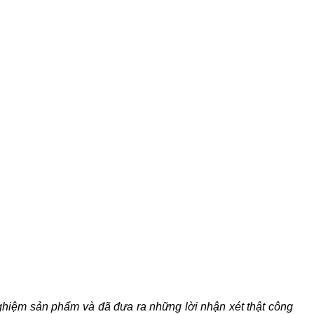
02
02
Th3
Th3
 phẩm và đã đưa ra những lời nhận xét thật công tâm. Trong bài