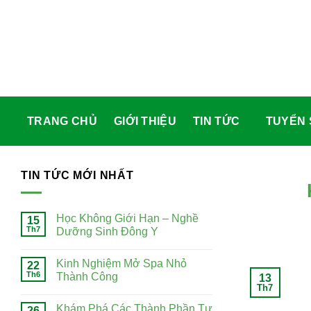
Skip
to
content
TRANG CHỦ
GIỚI THIỆU
TIN TỨC
TUYỂN SINH
TIN TỨC MỚI NHẤT
Học Không Giới Hạn – Nghề Dưỡng
15
Th7
Sinh Đông Y
Kinh Nghiệm Mở Spa Nhỏ Thành
22
Th6
Công
13
Th7
Khám Phá Các Thành Phần Tự
26
Th1
Nhiên Của Miêu Tộc Thang