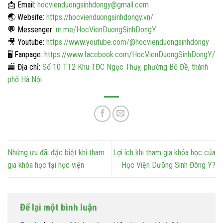
📩 Email:
hocvienduongsinhdongy@gmail.com
🌏 Website:
https://hocvienduongsinhdongy.vn/
💬 Messenger:
m.me/HocVienDuongSinhDongY
🎥 Youtube:
https://www.youtube.com/@hocvienduongsinhdongy
🖥️ Fanpage:
https://www.facebook.com/HocVienDuongSinhDongY/
🏬 Địa chỉ:
Số 10 TT2 Khu TĐC Ngọc Thụy, phường Bồ Đề, thành
phố Hà Nội
Những ưu đãi đặc biệt khi tham
Lợi ích khi tham gia khóa học của
gia khóa học tại học viện
Học Viện Dưỡng Sinh Đông Y?
Để lại một bình luận