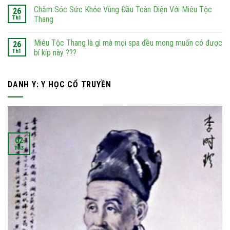
Chăm Sóc Sức Khỏe Vùng Đầu Toàn Diện Với Miêu Tộc
26
Th1
Thang
Miêu Tộc Thang là gì mà mọi spa đều mong muốn có được
26
Th1
bí kíp này ???
DANH Y: Y HỌC CỔ TRUYỀN
02
Th3