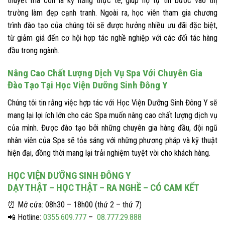
thuyết mà còn là kỹ năng thực tế, giúp họ tự tin bước vào thị
trường làm đẹp cạnh tranh. Ngoài ra, học viên tham gia chương
trình đào tạo của chúng tôi sẽ được hưởng nhiều ưu đãi đặc biệt,
từ giảm giá đến cơ hội hợp tác nghề nghiệp với các đối tác hàng
đầu trong ngành.
Nâng Cao Chất Lượng Dịch Vụ Spa Với Chuyên Gia
Đào Tạo Tại Học Viện Dưỡng Sinh Đông Y
Chúng tôi tin rằng việc hợp tác với Học Viện Dưỡng Sinh Đông Y sẽ
mang lại lợi ích lớn cho các Spa muốn nâng cao chất lượng dịch vụ
của mình. Được đào tạo bởi những chuyên gia hàng đầu, đội ngũ
nhân viên của Spa sẽ tỏa sáng với những phương pháp và kỹ thuật
hiện đại, đồng thời mang lại trải nghiệm tuyệt vời cho khách hàng.
HỌC VIỆN DƯỠNG SINH ĐÔNG Y
DẠY THẬT – HỌC THẬT – RA NGHỀ – CÓ CAM KẾT
⏰ Mở cửa: 08h30 – 18h00 (thứ 2 – thứ 7)
📲 Hotline:
0355.609.777
–
08.777.29.888