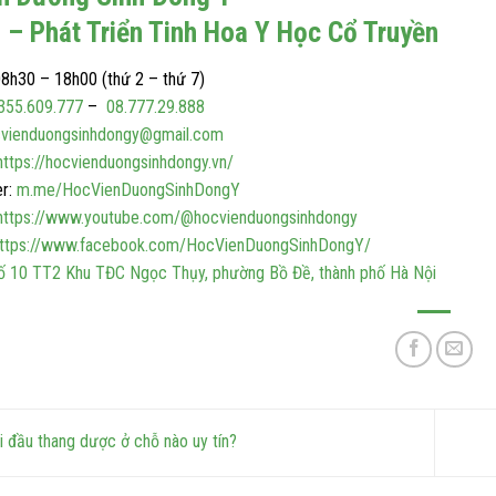
 – Phát Triển Tinh Hoa Y Học Cổ Truyền
8h30 – 18h00 (thứ 2 – thứ 7)
355.609.777
–
08.777.29.888
vienduongsinhdongy@gmail.com
https://hocvienduongsinhdongy.vn/
r:
m.me/HocVienDuongSinhDongY
https://www.youtube.com/@hocvienduongsinhdongy
ttps://www.facebook.com/HocVienDuongSinhDongY/
ố 10 TT2 Khu TĐC Ngọc Thụy, phường Bồ Đề, thành phố Hà Nội
 đầu thang dược ở chỗ nào uy tín?