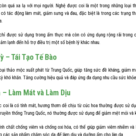
còn quá xa lạ với mọi người. Nghệ được coi là một trong những loại
 có tác động làm mát, giảm sưng và đau, đặc biệt là trong các trạng t
a.
hỉ được sử dụng trong ẩm thực mà còn có ứng dụng rộng rãi trong cá
ảm lạnh đến hỗ trợ điều trị một số bệnh lý khác nhau.
ỳ – Tái Tạo Tế Bào
loại thảo mộc xuất phát từ Trung Quốc, giúp tăng sức đề kháng, giảm mệ
i kỳ khó khăn. Tăng cường hiệu quả và đáp ứng đa dạng nhu cầu sức khỏ
 – Làm Mát và Làm Dịu
 coi là có tính mát, hương thơm dễ chịu từ cúc hoa thường được sử dụ
truyền thống Trung Quốc, nó thường được sử dụng để giảm mệt mỏi và kí
ính chất chống viêm và chống oxi hóa, có thể giúp giảm viêm nhiễm v
g các sản phẩm chăm sóc da để làm dịu và dưỡng ẩm cho làn da.