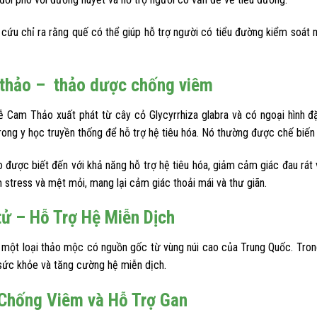
 cứu chỉ ra rằng quế có thể giúp hỗ trợ người có tiểu đường kiểm soát
thảo – thảo dược chống viêm
Cam Thảo xuất phát từ cây cỏ Glycyrrhiza glabra và có ngoại hình 
trong y học truyền thống để hỗ trợ hệ tiêu hóa. Nó thường được chế biế
được biết đến với khả năng hỗ trợ hệ tiêu hóa, giảm cảm giác đau rát 
 stress và mệt mỏi, mang lại cảm giác thoải mái và thư giãn.
tử – Hỗ Trợ Hệ Miễn Dịch
à một loại thảo mộc có nguồn gốc từ vùng núi cao của Trung Quốc. Tron
sức khỏe và tăng cường hệ miễn dịch.
Chống Viêm và Hỗ Trợ Gan