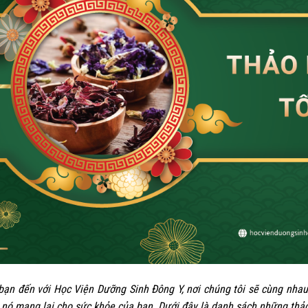
02
Th3
ạn đến với Học Viện Dưỡng Sinh Đông Y, nơi chúng tôi sẽ cùng nha
 nó mang lại cho sức khỏe của bạn. Dưới đây là danh sách những thả