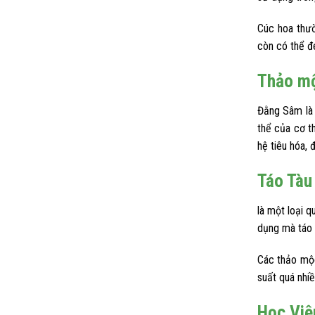
Cúc hoa thườ
còn có thể đe
Thảo m
Đằng Sâm là 
thể của cơ t
hệ tiêu hóa, 
Táo Tàu
là một loại 
dụng mà táo 
Các thảo mộc
suất quá nhi
Học Việ