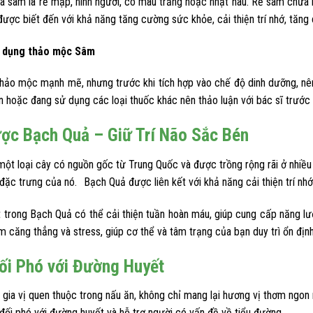
a sâm là rễ mập, hình người, có màu trắng hoặc nhạt nâu. Rễ sâm chứa 
, được biết đến với khả năng tăng cường sức khỏe, cải thiện trí nhớ, tă
ử dụng thảo mộc Sâm
hảo mộc mạnh mẽ, nhưng trước khi tích hợp vào chế độ dinh dưỡng, nên 
ền hoặc đang sử dụng các loại thuốc khác nên thảo luận với bác sĩ trư
ợc Bạch Quả – Giữ Trí Não Sắc Bén
ột loại cây có nguồn gốc từ Trung Quốc và được trồng rộng rãi ở nhiều n
 đặc trưng của nó. Bạch Quả được liên kết với khả năng cải thiện trí nh
 trong Bạch Quả có thể cải thiện tuần hoàn máu, giúp cung cấp năng 
ảm căng thẳng và stress, giúp cơ thể và tâm trạng của bạn duy trì ổn đị
ối Phó với Đường Huyết
i gia vị quen thuộc trong nấu ăn, không chỉ mang lại hương vị thơm ngon
c đối phó với đường huyết và hỗ trợ người có vấn đề về tiểu đường.