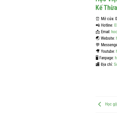
Kế Thừa
⏰
Mở cửa: 0
📲
Hotline:
0
📩
Email:
hoc
🌏
Website:
💬
Messenge
🎥
Youtube:
🖥️
Fanpage:
h
🏬
Địa chỉ:
S
Học gội