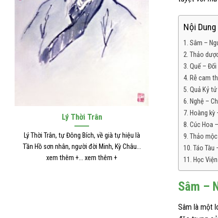
Nội Dung 
Sâm – Ngu
Thảo dược
Quế – Đối
Rễ cam th
Quả Kỷ tử
Nghệ – Ch
Hoàng kỳ 
Trương Trọng Cảnh
Hải
Cúc Hoa –
Tên là Cơ, người đời Đông Hán, quận Nam
Hải Thượng Lã
Thảo mộc
Dương (nay là Hà Nam, Nam Dương). Ông là
tên thường là
Táo Tàu 
tác giả... xem thêm +... xem thêm +
xem t
Học Viện
Sâm – N
Sâm là một l