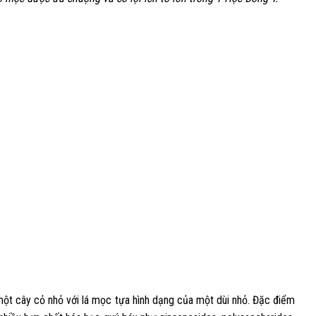
Hoa Đà
ĩnh,
Hoa Đà, tự Nguyên Hóa, lại có tên Phu, sống
h....
vào thời Tam Quốc. Ông là người nước Bái
(nay... xem thêm +... xem thêm +
ột cây cỏ nhỏ với lá mọc tựa hình dạng của một dùi nhỏ. Đặc điểm