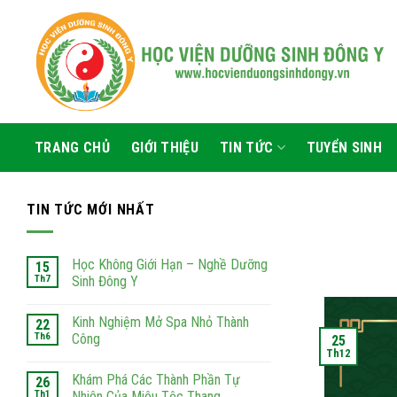
Skip
to
content
TRANG CHỦ
GIỚI THIỆU
TIN TỨC
TUYỂN SINH
TIN TỨC MỚI NHẤT
Học Không Giới Hạn – Nghề Dưỡng
15
Th7
Sinh Đông Y
Kinh Nghiệm Mở Spa Nhỏ Thành
22
Th6
Công
25
Th12
Khám Phá Các Thành Phần Tự
26
Th1
Nhiên Của Miêu Tộc Thang