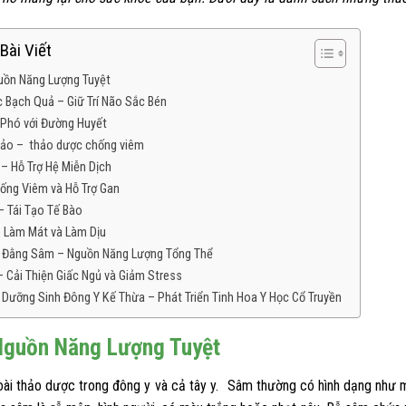
Bài Viết
ồn Năng Lượng Tuyệt
 Bạch Quả – Giữ Trí Não Sắc Bén
 Phó với Đường Huyết
ảo – thảo dược chống viêm
 – Hỗ Trợ Hệ Miễn Dịch
ống Viêm và Hỗ Trợ Gan
– Tái Tạo Tế Bào
 Thượng Lãn Ông
Tuệ Tĩnh
 Làm Mát và Làm Dịu
n Ông tên húy là Lê Hữu Trác
Tên thật là Nguyễn Bá Tĩnh, hiệu Huệ T
 Đằng Sâm – Nguồn Năng Lượng Tổng Thể
 Lê Hữu Chẩn, là một đại y...
sau này khi đi tu, lấy pháp hiệu là Tuệ Tĩn
– Cải Thiện Giấc Ngủ và Giảm Stress
hêm +... xem thêm +
xem thêm +... xem thêm +
 Dưỡng Sinh Đông Y Kế Thừa – Phát Triển Tinh Hoa Y Học Cổ Truyền
guồn Năng Lượng Tuyệt
oài thảo dược trong đông y và cả tây y. Sâm thường có hình dạng như m