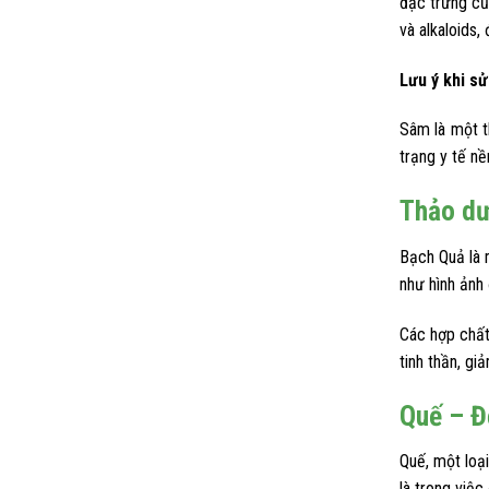
đặc trưng củ
và alkaloids
Lưu ý khi s
Sâm là một t
trạng y tế n
Thảo dư
Bạch Quả là m
như hình ảnh
Các hợp chất
tinh thần, gi
Quế – Đ
Quế, một loạ
là trong việ