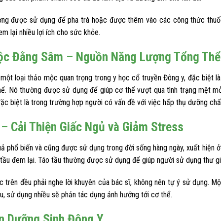
ng được sử dụng để pha trà hoặc được thêm vào các công thức thuốc
m lại nhiều lợi ích cho sức khỏe.
ộc Đằng Sâm – Nguồn Năng Lượng Tổng Thể
một loại thảo mộc quan trọng trong y học cổ truyền Đông y, đặc biệt l
hể. Nó thường được sử dụng để giúp cơ thể vượt qua tình trạng mệt mỏi
đặc biệt là trong trường hợp người có vấn đề với việc hấp thụ dưỡng chấ
 – Cải Thiện Giấc Ngủ và Giảm Stress
quả phổ biến và cũng được sử dụng trong đời sống hàng ngày, xuất hiện 
tầu đem lại. Táo tầu thường được sử dụng để giúp người sử dụng thư gi
 trên đều phải nghe lời khuyên của bác sĩ, không nên tự ý sử dụng. M
ều, sử dụng nhiều sẽ phản tác dụng ảnh hưởng tới cơ thể.
n Dưỡng Sinh Đông Y