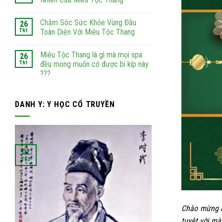
Chăm Sóc Sức Khỏe Vùng Đầu
26
Th1
Toàn Diện Với Miêu Tộc Thang
Miêu Tộc Thang là gì mà mọi spa
26
Th1
đều mong muốn có được bí kíp này
???
DANH Y: Y HỌC CỔ TRUYỀN
02
02
Th3
Th3
Chào mừng b
tuyệt vời mà