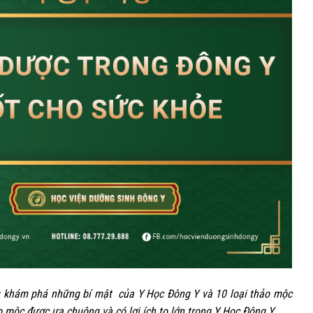
02
Th3
u khám phá những bí mật của Y Học Đông Y và 10 loại thảo mộc
o mộc được ưa chuộng và có lợi ích to lớn trong Y Học Đông Y.