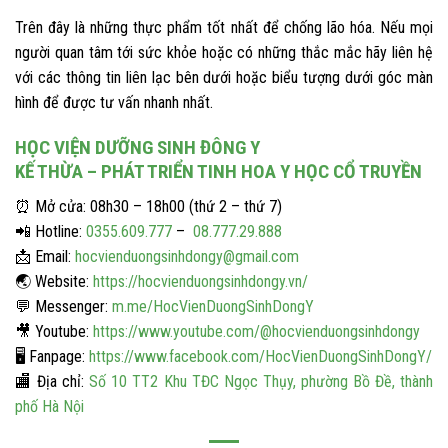
Trên đây là những thực phẩm tốt nhất để chống lão hóa. Nếu mọi
người quan tâm tới sức khỏe hoặc có những thắc mắc hãy liên hệ
với các thông tin liên lạc bên dưới hoặc biểu tượng dưới góc màn
hình để được tư vấn nhanh nhất.
HỌC VIỆN DƯỠNG SINH ĐÔNG Y
KẾ THỪA – PHÁT TRIỂN TINH HOA Y HỌC CỔ TRUYỀN
⏰
Mở cửa: 08h30 – 18h00 (thứ 2 – thứ 7)
📲
Hotline:
0355.609.777
–
08.777.29.888
📩
Email:
hocvienduongsinhdongy@gmail.com
🌏
Website:
https://hocvienduongsinhdongy.vn/
💬
Messenger:
m.me/HocVienDuongSinhDongY
🎥
Youtube:
https://www.youtube.com/@hocvienduongsinhdongy
🖥️
Fanpage:
https://www.facebook.com/HocVienDuongSinhDongY/
🏬
Địa chỉ:
Số 10 TT2 Khu TĐC Ngọc Thụy, phường Bồ Đề, thành
phố Hà Nội