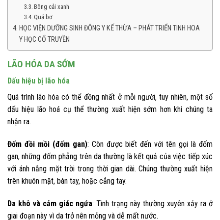
Bông cải xanh
Quả bơ
HỌC VIỆN DƯỠNG SINH ĐÔNG Y KẾ THỪA – PHÁT TRIỂN TINH HOA
Y HỌC CỔ TRUYỀN
LÃO HÓA DA SỚM
Dấu hiệu bị lão hóa
Quá trình lão hóa có thể đồng nhất ở mỗi người, tuy nhiên, một số
dấu hiệu lão hoá cụ thể thường xuất hiện sớm hơn khi chúng ta
nhận ra.
Đốm đồi mồi (đốm gan)
: Còn được biết đến với tên gọi là đốm
gan, những đốm phẳng trên da thường là kết quả của việc tiếp xúc
với ánh nắng mặt trời trong thời gian dài. Chúng thường xuất hiện
trên khuôn mặt, bàn tay, hoặc cẳng tay.
Da khô và cảm giác ngứa
: Tình trạng này thường xuyên xảy ra ở
giai đoạn này vì da trở nên mỏng và dễ mất nước.