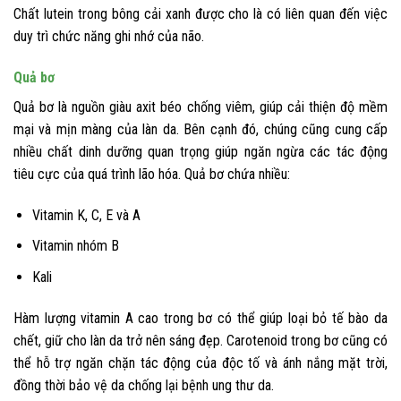
Chất lutein trong bông cải xanh được cho là có liên quan đến việc
duy trì chức năng ghi nhớ của não.
Quả bơ
Quả bơ là nguồn giàu axit béo chống viêm, giúp cải thiện độ mềm
mại và mịn màng của làn da. Bên cạnh đó, chúng cũng cung cấp
nhiều chất dinh dưỡng quan trọng giúp ngăn ngừa các tác động
tiêu cực của quá trình lão hóa. Quả bơ chứa nhiều:
Vitamin K, C, E và A
Vitamin nhóm B
Kali
Hàm lượng vitamin A cao trong bơ có thể giúp loại bỏ tế bào da
chết, giữ cho làn da trở nên sáng đẹp. Carotenoid trong bơ cũng có
thể hỗ trợ ngăn chặn tác động của độc tố và ánh nắng mặt trời,
đồng thời bảo vệ da chống lại bệnh ung thư da.