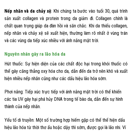
Nếp nhăn và da chảy xệ
: Khi chúng ta bước vào tuổi 30, quá trình
sản xuất collagen và protein trong da giảm đi. Collagen chính là
chất quan trọng giúp da đàn hồi và săn chắc. Khi da thiếu collagen,
nếp nhăn và chảy xệ sẽ xuất hiện, thường làm rõ nhất ở vùng trán
và các vùng da tiếp xúc nhiều với ánh nắng mặt trời.
Nguyên nhân gây ra lão hóa da
Hút thuốc: Sự hiện diện của các chất độc hại trong khói thuốc có
thể gây căng thẳng oxy hóa cho da, dẫn đến da trở nên khô và xuất
hiện nhiều nếp nhăn cũng như các dấu hiệu lão hóa sớm.
Phơi nắng: Tiếp xúc trực tiếp với ánh nắng mặt trời có thể khiến
các tia UV gây hại phá hủy DNA trong tế bào da, dẫn đến sự hình
thành của nếp nhăn.
Yếu tố di truyền: Một số trường hợp hiếm gặp có thể thể hiện dấu
hiệu lão hóa từ thời thơ ấu hoặc dậy thì sớm, được gọi là lão nhi. Ví