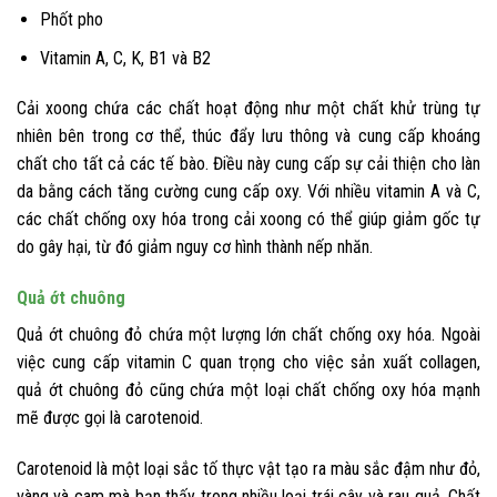
Phốt pho
Vitamin A, C, K, B1 và B2
Cải xoong chứa các chất hoạt động như một chất khử trùng tự
nhiên bên trong cơ thể, thúc đẩy lưu thông và cung cấp khoáng
chất cho tất cả các tế bào. Điều này cung cấp sự cải thiện cho làn
da bằng cách tăng cường cung cấp oxy. Với nhiều vitamin A và C,
các chất chống oxy hóa trong cải xoong có thể giúp giảm gốc tự
do gây hại, từ đó giảm nguy cơ hình thành nếp nhăn.
Quả ớt chuông
Quả ớt chuông đỏ chứa một lượng lớn chất chống oxy hóa. Ngoài
việc cung cấp vitamin C quan trọng cho việc sản xuất collagen,
quả ớt chuông đỏ cũng chứa một loại chất chống oxy hóa mạnh
mẽ được gọi là carotenoid.
Carotenoid là một loại sắc tố thực vật tạo ra màu sắc đậm như đỏ,
vàng và cam mà bạn thấy trong nhiều loại trái cây và rau quả. Chất