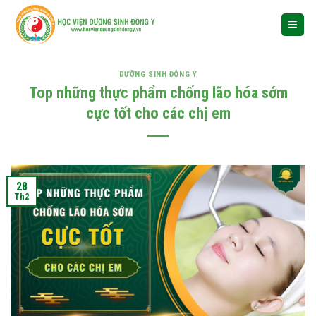
Skip
to
content
DƯỠNG SINH ĐÔNG Y
Top những thực phẩm chống lão hóa sớm
cực tốt cho các chị em
28
Th2