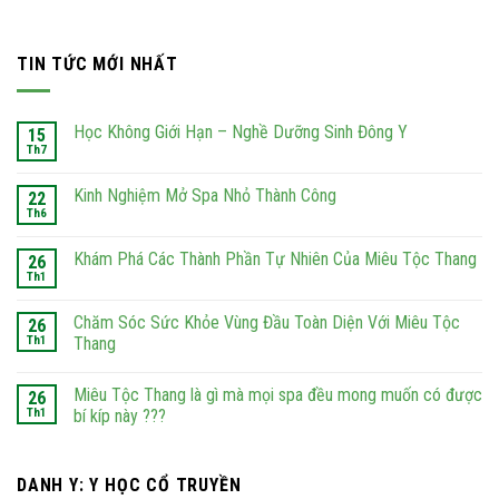
TIN TỨC MỚI NHẤT
Học Không Giới Hạn – Nghề Dưỡng Sinh Đông Y
15
Th7
Kinh Nghiệm Mở Spa Nhỏ Thành Công
22
Th6
Khám Phá Các Thành Phần Tự Nhiên Của Miêu Tộc Thang
26
Th1
Chăm Sóc Sức Khỏe Vùng Đầu Toàn Diện Với Miêu Tộc
26
Th1
Thang
Miêu Tộc Thang là gì mà mọi spa đều mong muốn có được
26
Th1
bí kíp này ???
DANH Y: Y HỌC CỔ TRUYỀN