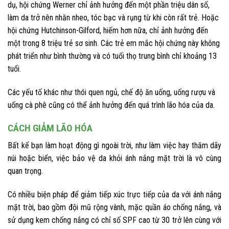
dụ, hội chứng Werner chỉ ảnh hưởng đến một phần triệu dân số,
làm da trở nên nhăn nheo, tóc bạc và rụng từ khi còn rất trẻ. Hoặc
hội chứng Hutchinson-Gilford, hiếm hơn nữa, chỉ ảnh hưởng đến
một trong 8 triệu trẻ sơ sinh. Các trẻ em mắc hội chứng này không
phát triển như bình thường và có tuổi thọ trung bình chỉ khoảng 13
tuổi.
Các yếu tố khác như thói quen ngủ, chế độ ăn uống, uống rượu và
uống cà phê cũng có thể ảnh hưởng đến quá trình lão hóa của da.
CÁCH GIẢM LÃO HÓA
Bất kể bạn làm hoạt động gì ngoài trời, như làm việc hay thăm dãy
núi hoặc biển, việc bảo vệ da khỏi ánh nắng mặt trời là vô cùng
quan trọng.
Có nhiều biện pháp để giảm tiếp xúc trực tiếp của da với ánh nắng
mặt trời, bao gồm đội mũ rộng vành, mặc quần áo chống nắng, và
sử dụng kem chống nắng có chỉ số SPF cao từ 30 trở lên cùng với