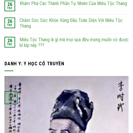
Khám Phá Các Thành Phần Tự Nhiên Của Miêu Tộc Thang
26
Th1
Chăm Sóc Sức Khỏe Vùng Đầu Toàn Diện Với Miêu Tộc
26
Th1
Thang
Miêu Tộc Thang là gì mà mọi spa đều mong muốn có được
26
Th1
bí kíp này ???
DANH Y: Y HỌC CỔ TRUYỀN
02
Th3