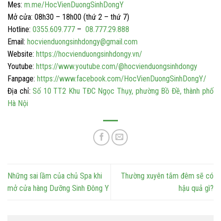
Mes:
m.me/HocVienDuongSinhDongY
Mở cửa: 08h30 – 18h00 (thứ 2 – thứ 7)
Hotline:
0355.609.777
–
08.777.29.888
Email:
hocvienduongsinhdongy@gmail.com
Website:
https://hocvienduongsinhdongy.vn/
Youtube:
https://www.youtube.com/@hocvienduongsinhdongy
Fanpage:
https://www.facebook.com/HocVienDuongSinhDongY/
Địa chỉ:
Số 10 TT2 Khu TĐC Ngọc Thụy, phường Bồ Đề, thành phố
Hà Nội
Những sai lầm của chủ Spa khi
Thường xuyên tắm đêm sẽ có
mở cửa hàng Dưỡng Sinh Đông Y
hậu quả gì?